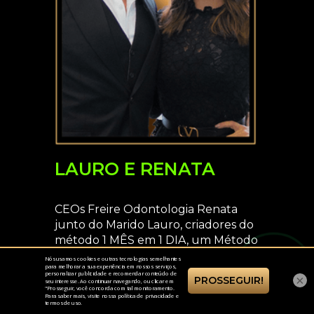
LAURO E RENATA
CEOs Freire Odontologia Renata
junto do Marido Lauro, criadores do
método 1 MÊS em 1 DIA, um Método
que faz Clínicas de saúde construir o
faturamento de 1 Mês em 1 único dia,
×
criadores do ACADEMIA DE LÍDERES,
treinamento de Líderes que buscam